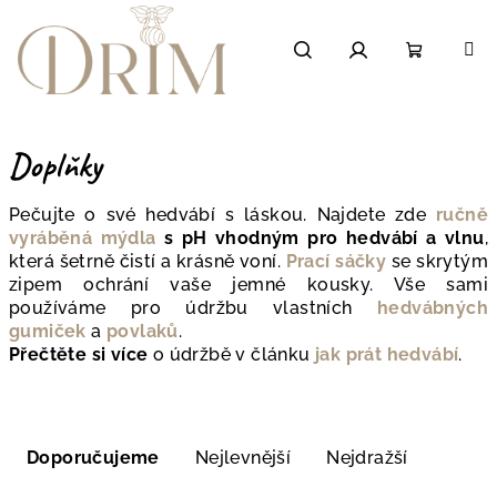
Přejít
na
obsah
Hledat
Přihlášení
Nákupní
košík
Doplňky
Pečujte o své hedvábí s láskou. Najdete zde
ručně
vyráběná mýdla
s pH vhodným pro hedvábí a vlnu
,
která šetrně čistí a krásně voní.
Prací sáčky
se skrytým
zipem
ochrání vaše jemné kousky. Vše sami
používáme pro údržbu vlastních
hedvábných
gumiček
a
povlaků
.
Přečtěte si více
o údržbě v článku
jak prát hedvábí
.
Ř
a
Doporučujeme
Nejlevnější
Nejdražší
z