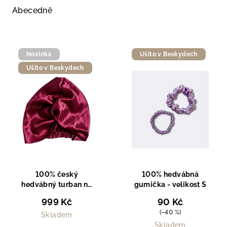
e
Abecedně
n
í
V
p
Novinka
Ušito v Beskydech
ý
r
Ušito v Beskydech
p
o
i
d
s
u
p
k
r
t
o
ů
d
u
100% český
100% hedvábná
hedvábný turban na
gumička - velikost S
k
vlasy
t
999 Kč
90 Kč
(–40 %)
ů
Skladem
Skladem