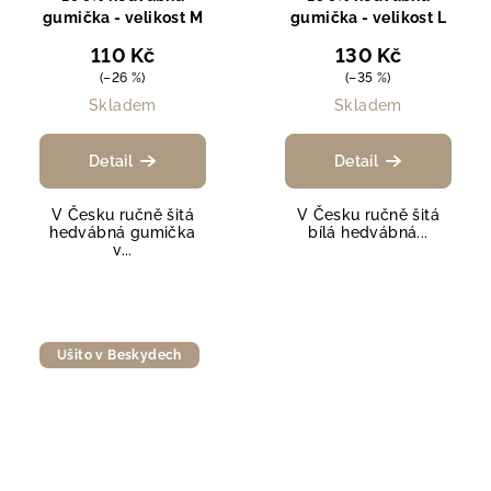
gumička - velikost M
gumička - velikost L
110 Kč
130 Kč
(–26 %)
(–35 %)
Skladem
Skladem
Detail
Detail
V Česku ručně šitá
V Česku ručně šitá
hedvábná gumička
bílá hedvábná...
v...
Ušito v Beskydech