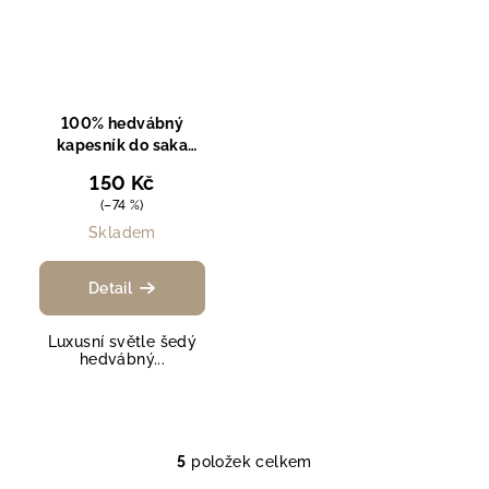
100% hedvábný
kapesník do saka
DRIM
150 Kč
(–74 %)
Skladem
Detail
Luxusní světle šedý
hedvábný...
5
položek celkem
O