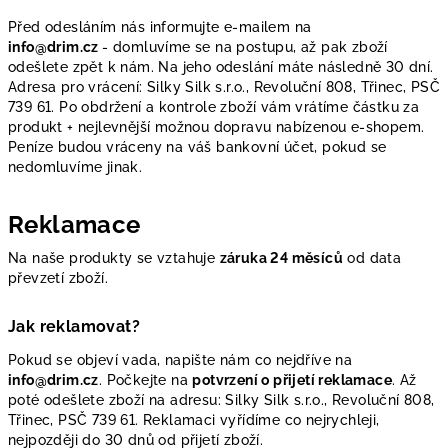
Před odesláním nás informujte e-mailem na
info@drim.cz
- domluvíme se na postupu, až pak zboží
odešlete zpět k nám. Na jeho odeslání máte následně 30 dní.
Adresa pro vrácení: Silky Silk s.r.o., Revoluční 808, Třinec, PSČ
739 61. Po obdržení a kontrole zboží vám vrátíme částku za
produkt + nejlevnější možnou dopravu nabízenou e-shopem.
Peníze budou vráceny na váš bankovní účet, pokud se
nedomluvíme jinak.
Reklamace
Na naše produkty se vztahuje
záruka 24 měsíců
od data
převzetí zboží.
Jak reklamovat?
Pokud se objeví vada, napište nám co nejdříve na
info@drim.cz
. Počkejte na
potvrzení o přijetí reklamace
. Až
poté odešlete zboží na adresu: Silky Silk s.r.o., Revoluční 808,
Třinec, PSČ 739 61. Reklamaci vyřídíme co nejrychleji,
nejpozději do 30 dnů od přijetí zboží.