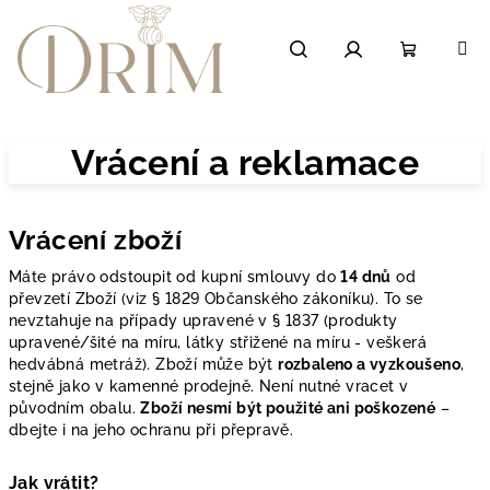
Přejít
na
obsah
Hledat
Přihlášení
Nákupní
košík
Vrácení a reklamace
Vrácení zboží
Máte právo odstoupit od kupní smlouvy do
14 dnů
od
převzetí Zboží (viz § 1829 Občanského zákoníku). To se
nevztahuje na případy upravené v § 1837 (produkty
upravené/šité na míru, látky střižené na míru - veškerá
hedvábná metráž).
Zboží může být
rozbaleno a vyzkoušeno
,
stejně jako v kamenné prodejně. Není nutné vracet v
původním obalu.
Zboží nesmí být použité ani poškozené
–
dbejte i na jeho ochranu při přepravě.
Jak vrátit?