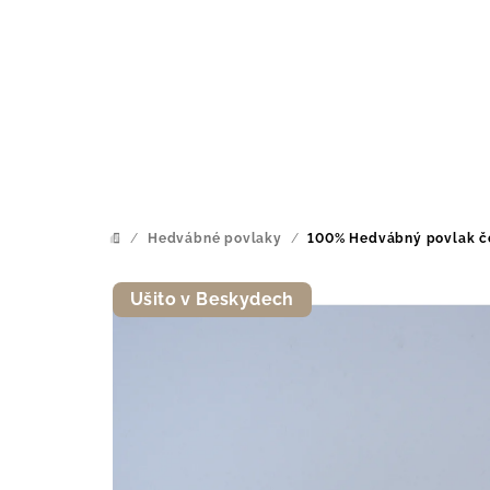
Přejít
na
obsah
/
Hedvábné povlaky
/
100% Hedvábný povlak č
Domů
Ušito v Beskydech