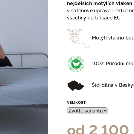
nejdelších motýlích vláke
v saténové úpravě - extrémn
všechny certifikace EU.
Motýlí vlákno b
100% Přírodní moru
Šicí dílna v Besky
VELIKOST
od
2 100