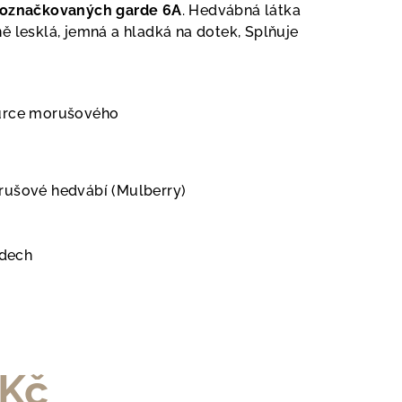
n označkovaných garde 6A
. Hedvábná látka
ě lesklá, jemná a hladká na dotek, Splňuje
ource morušového
šové hedvábí (Mulberry)
dech
 Kč