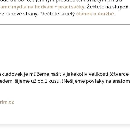
áme mýdla na hedvábí + prací sáčky
. Žehlete na
stupeň 
 z rubové strany. Přečtěte si celý
článek o údržbě
.
kladovek je můžeme našít v jakékoliv velikosti (čtverce
předem, šijeme už od 1 kusu. (Nešijeme povlaky na anato
rim.cz