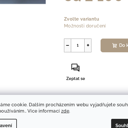
Měrná
cena:
Zvolte variantu
Možnosti doručení
−
+
Do 
Zeptat se
áme cookie. Dalším procházením webu vyjadřujete souh
 používáním.. Více informací
zde
.
Popis
Značk
avení
Souh