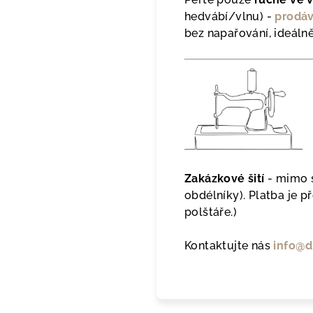
hedvábí/vlnu) -
prodáv
bez napařování, ideálně
Zakázkové šití
-
mimo s
obdélníky). Platba je 
polštáře.)
Kontaktujte nás
info@d