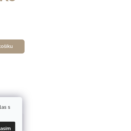
košíku
las s
a
Drim
lasím